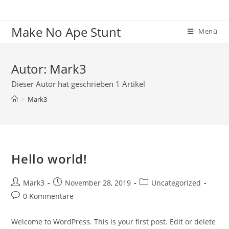
Zum
Inhalt
Make No Ape Stunt
springen
Menü
Autor:
Mark3
Dieser Autor hat geschrieben 1 Artikel
>
Mark3
Hello world!
Beitrags-
Beitrag
Beitrags-
Mark3
November 28, 2019
Uncategorized
Autor:
veröffentlicht:
Kategorie:
Beitrags-
0 Kommentare
Kommentare:
Welcome to WordPress. This is your first post. Edit or delete